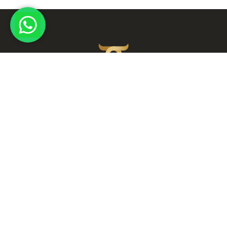
Rua Padre Estevão Pernet, 37 – Tatuapé – São Paulo, SP
Telefones: 2093-8237 / Empório: (11) 94725-5612 /
Grelhados: (11) 94020-1927
e-mail: espetobom@espetobom.com.br