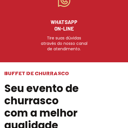
WHATSAPP
ON-LINE
Tire suas dúvidas
através do nosso canal
de atendimento.
buffet de churrasco
Seu evento de
churrasco
com a melhor
qualidade